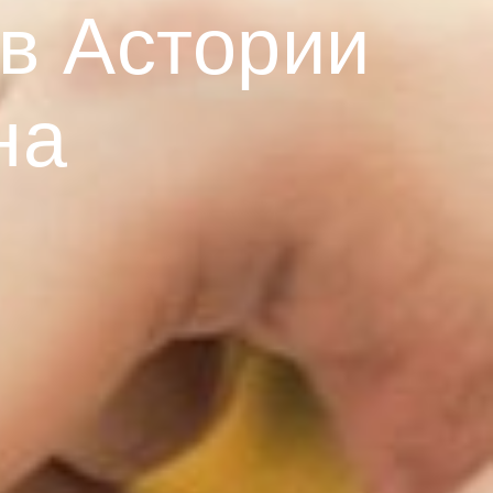
в Астории
на