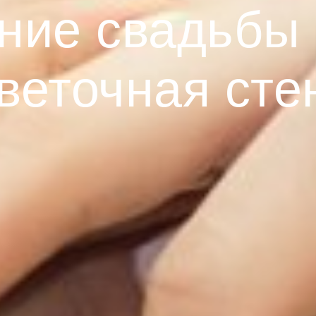
ие свадьбы 
веточная сте